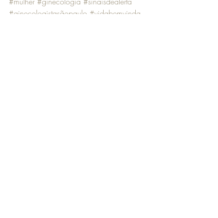
#mulher
#ginecologia
#sinaisdealerta
#ginecologistasãopaulo
#vidabemvinda
#dranellykobayashi
Posts recentes
Ver tudo