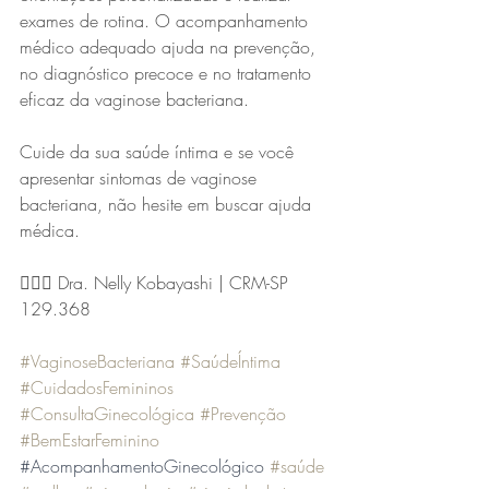
exames de rotina. O acompanhamento 
médico adequado ajuda na prevenção, 
no diagnóstico precoce e no tratamento 
eficaz da vaginose bacteriana.
Cuide da sua saúde íntima e se você 
apresentar sintomas de vaginose 
bacteriana, não hesite em buscar ajuda 
médica. 
⠀
👩🏻‍⚕️ Dra. Nelly Kobayashi | CRM-SP 
129.368⠀
#VaginoseBacteriana
#SaúdeÍntima
#CuidadosFemininos
#ConsultaGinecológica
#Prevenção
#BemEstarFeminino
#AcompanhamentoGinecológico
#saúde