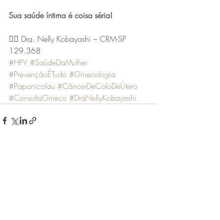
Sua saúde íntima é coisa séria!
👩‍⚕️ Dra. Nelly Kobayashi – CRM-SP 
129.368
#HPV
#SaúdeDaMulher
#PrevençãoÉTudo
#Ginecologia
#Papanicolau
#CâncerDeColoDeÚtero
#ConsultaGineco
#DraNellyKobayashi
Posts recentes
Ver tudo