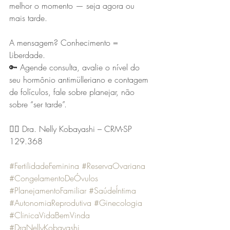
melhor o momento — seja agora ou 
mais tarde. 
A mensagem? Conhecimento = 
Liberdade.
🔑 Agende consulta, avalie o nível do 
seu hormônio antimülleriano e contagem 
de folículos, fale sobre planejar, não 
sobre “ser tarde”.
👩‍⚕️ Dra. Nelly Kobayashi – CRM-SP 
129.368
#FertilidadeFeminina
#ReservaOvariana
#CongelamentoDeÓvulos
#PlanejamentoFamiliar
#SaúdeÍntima
#AutonomiaReprodutiva
#Ginecologia
#ClinicaVidaBemVinda
#DraNellyKobayashi