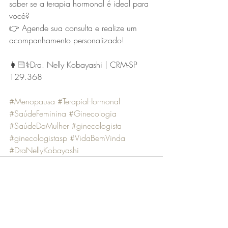
saber se a terapia hormonal é ideal para 
você?
👉 Agende sua consulta e realize um 
acompanhamento personalizado!
👩🏻⚕️Dra. Nelly Kobayashi | CRM-SP 
129.368
#Menopausa
#TerapiaHormonal
#SaúdeFeminina
#Ginecologia
#SaúdeDaMulher
#ginecologista
#ginecologistasp
#VidaBemVinda
#DraNellyKobayashi
Posts recentes
Ver tudo