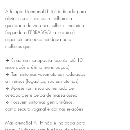
A Terapia Hormonal (TH) é indicada para 
aliviar esses sintomas e melhorar a 
qualidade de vida da mulher climatérica. 
Segundo a FEBRASGO, a terapia é 
especialmente recomendada para 
mulheres que:
🔹 Estão na menopausa recente (até 10 
anos após a última menstruação)
🔹 Têm sintomas vasomotores moderados 
a intensos (fogachos, suores noturnos)
🔹 Apresentam risco aumentado de 
osteoporose e perda de massa óssea
🔹 Possuem sintomas geniturinários, 
como secura vaginal e dor nas relações
Mas atenção! A TH não é indicada para 
todas. Mulheres com histórico de câncer 