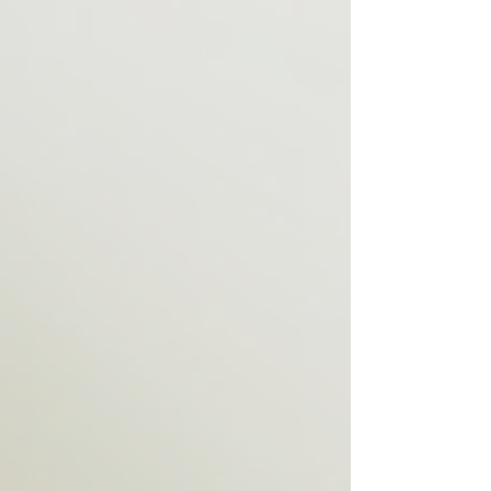
esverdeado, espumoso, com odor forte, ou
acompanhado de dor/ardência → alerta! ⚠️ Existem
casos mais comuns como: vaginose, candidíase ou
tricomoníase. E há situações mais sutis, como corrim