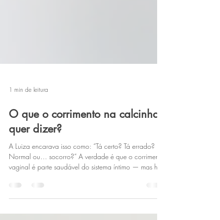
1 min de leitura
O que o corrimento na calcinha
quer dizer?
A Luiza encarava isso como: “Tá certo? Tá errado?
Normal ou… socorro?” A verdade é que o corrimento
vaginal é parte saudável do sistema íntimo — mas há
sinais que merecem atenção. Para começar:
Transparente ou branco leitoso, sem odor forte, sem
coceira → geralmente normal. ✅ Amarelado ou