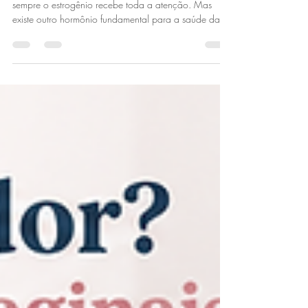
2 min de leitura
Progesterona: o hormônio
esquecido da saúde feminina
Quando se fala em hormônios femininos, quase
sempre o estrogênio recebe toda a atenção. Mas
existe outro hormônio fundamental para a saúde da
mulher que muitas vezes passa despercebido: a
progesterona. Produzida principalmente após a
ovulação, a progesterona exerce funções importantes
muito além da fertilidade e da gravidez. Ela participa
do equilíbrio do ciclo menstrual, influencia o humor, o
sono, a saúde do endométrio e até a sensação de
bem-estar. Por isso, quando seus ní