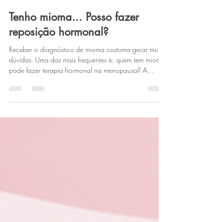
2 min de leitura
Tenho mioma... Posso fazer
reposição hormonal?
Receber o diagnóstico de mioma costuma gerar muitas
dúvidas. Uma das mais frequentes é: quem tem mioma
pode fazer terapia hormonal na menopausa? A
resposta é simples: depende de cada caso. Durante
muitos anos acreditou-se que a terapia hormonal
deveria ser evitada em mulheres com miomas. Hoje,
sabemos que essa decisão precisa ser individualizada.
O que é o mioma? O mioma uterino é um tumor
benigno formado por células musculares do útero. Ele
é bastante comum e estima-se que a