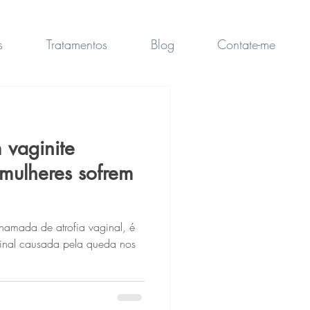
s
Tratamentos
Blog
Contate-me
 vaginite
 mulheres sofrem
chamada de atrofia vaginal, é
inal causada pela queda nos