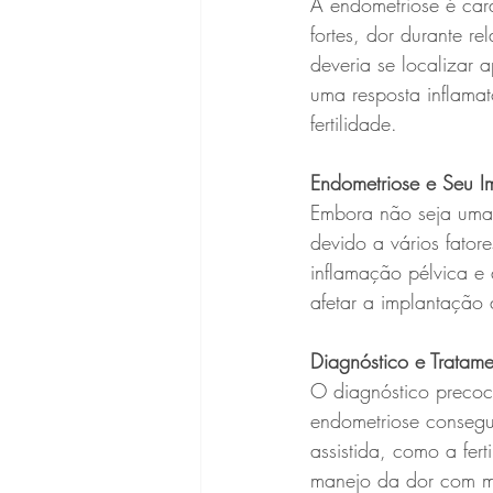
A endometriose é cara
fortes, dor durante re
deveria se localizar 
uma resposta inflamat
fertilidade.
Endometriose e Seu Im
Embora não seja uma r
devido a vários fator
inflamação pélvica e
afetar a implantação
Diagnóstico e Tratam
O diagnóstico precoc
endometriose consegu
assistida, como a fert
manejo da dor com me