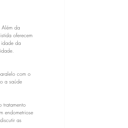
. Além da 
istida oferecem 
 idade da 
lidade.
aralelo com o 
to a saúde 
 tratamento 
m endometriose 
iscutir as 