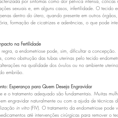
cterizada por sintomas como dor pélvica intensa, cólicas 
lações sexuais e, em alguns casos, infertilidade. O tecido 
apenas dentro do útero, quando presente em outros órgãos
ória, formação de cicatrizes e aderências, o que pode inter
pacto na Fertilidade
egra, a endometriose pode, sim, dificultar a concepção. 
es, como obstrução das tubas uterinas pelo tecido endometr
 alterações na qualidade dos óvulos ou no ambiente uterin
 do embrião.
ento: Esperança para Quem Deseja Engravidar
e e o tratamento adequado são fundamentais. Muitas mul
em engravidar naturalmente ou com a ajuda de técnicas 
ilização 
in vitro
 (FIV). O tratamento da endometriose pode v
dicamentos até intervenções cirúrgicas para remover o te