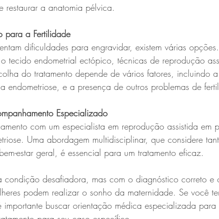
e restaurar a anatomia pélvica.
 para a Fertilidade
entam dificuldades para engravidar, existem várias opções
 o tecido endometrial ectópico, técnicas de reprodução ass
olha do tratamento depende de vários fatores, incluindo a
a endometriose, e a presença de outros problemas de ferti
ompanhamento Especializado
amento com um especialista em reprodução assistida em p
triose. Uma abordagem multidisciplinar, que considere tan
bem-estar geral, é essencial para um tratamento eficaz.
 condição desafiadora, mas com o diagnóstico correto e o
heres podem realizar o sonho da maternidade. Se você te
é importante buscar orientação médica especializada para d
ratamento para seu caso específico.