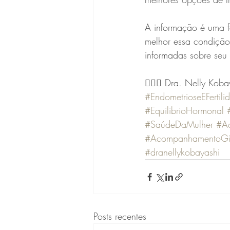
A informação é uma f
melhor essa condição 
informadas sobre seu
👩🏻‍⚕️ Dra. Nelly K
#EndometrioseEFertili
#EquilibrioHormonal
#SaúdeDaMulher
#A
#AcompanhamentoGi
#dranellykobayashi
Posts recentes