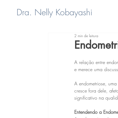
Dra. Nelly Kobayashi
2 min de leitura
Endometri
A relação entre endom
e merece uma discus
A endometriose, uma c
cresce fora dele, af
significativo na qual
Entendendo a Endome