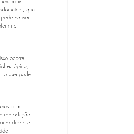
menstruais 
endometrial, que 
, pode causar 
ferir na 
Isso ocorre 
ial ectópico, 
o, o que pode 
heres com 
de reprodução 
ariar desde o 
cido 