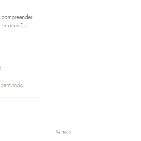
o compreender 
mar decisões 
a
abemvinda
Ver tudo