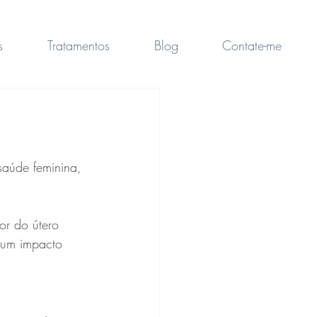
s
Tratamentos
Blog
Contate-me
saúde feminina, 
or do útero 
 um impacto 