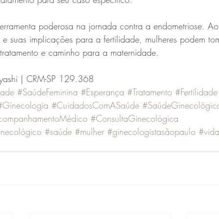
erramenta poderosa na jornada contra a endometriose. A
e suas implicações para a fertilidade, mulheres podem to
 tratamento e caminho para a maternidade.
obayashi | CRM-SP 129.368⠀
dade
#SaúdeFeminina
#Esperança
#Tratamento
#Fertilidade
#Ginecologia
#CuidadosComASaúde
#SaúdeGinecológic
companhamentoMédico
#ConsultaGinecológica
necológico
#saúde
#mulher
#ginecologistasãopaulo
#vid