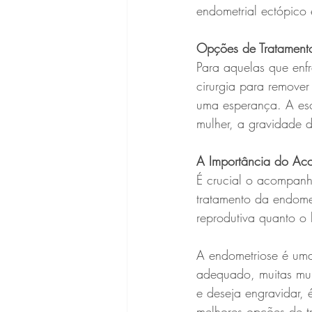
endometrial ectópico 
Opções de Tratamento
Para aquelas que enfr
cirurgia para remover
uma esperança. A esc
mulher, a gravidade d
A Importância do Ac
É crucial o acompanh
tratamento da endome
reprodutiva quanto o 
A endometriose é uma
adequado, muitas mul
e deseja engravidar, 
melhores opções de t